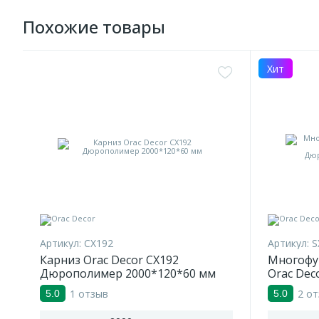
Похожие товары
Хит
Артикул:
CX192
Артикул:
S
Карниз Orac Decor CX192
Многофу
Дюрополимер 2000*120*60 мм
Orac Dec
Дюропол
1 отзыв
2 о
5.0
5.0