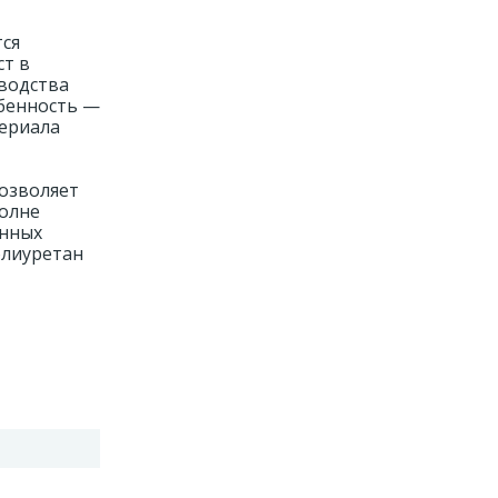
тся
ст в
зводства
обенность —
териала
озволяет
полне
онных
олиуретан