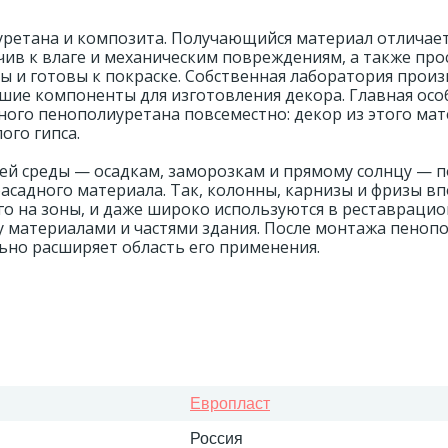
уретана и композита. Получающийся материал отличае
ив к влаге и механическим повреждениям, а также про
ы и готовы к покраске. Собственная лаборатория прои
шие компоненты для изготовления декора. Главная ос
ного пенополиуретана повсеместно: декор из этого ма
ого гипса.
ей среды — осадкам, заморозкам и прямому солнцу — п
фасадного материала. Так, колонны, карнизы и фризы в
его на зоны, и даже широко используются в реставраци
у материалами и частями здания. После монтажа пеноп
ьно расширяет область его применения.
Европласт
Россия