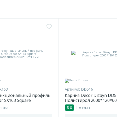
X163
Артикул:
DD516
нкциональный профиль
Карниз Decor Dizayn DD5
or SX163 Square
Полистирол 2000*120*60
имер 2000*102*13 мм
тзыва
1 отзыв
5.0