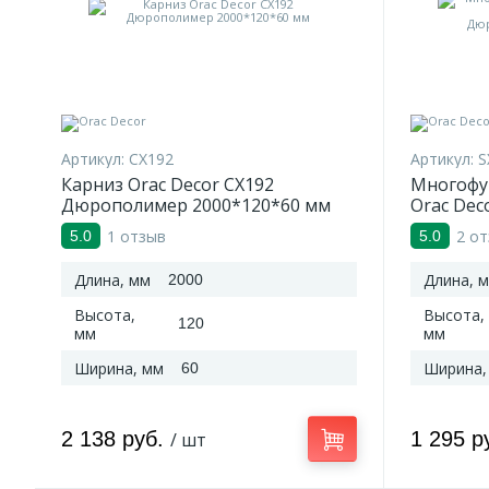
Артикул:
CX192
Артикул:
S
Карниз Orac Decor CX192
Многофу
Дюрополимер 2000*120*60 мм
Orac Dec
Дюропол
1 отзыв
2 о
5.0
5.0
Длина, мм
Длина, 
2000
Высота,
Высота,
120
мм
мм
Ширина, мм
Ширина,
60
2 138 руб.
1 295 р
/ шт