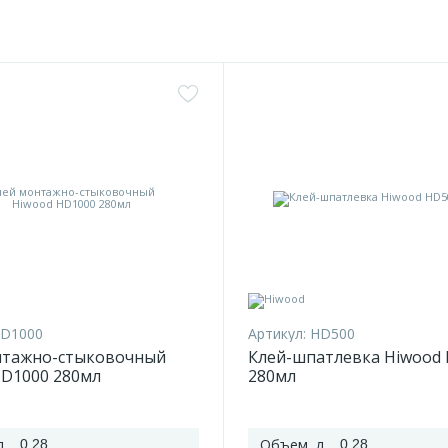
D1000
Артикул:
HD500
нтажно-стыковочный
Клей-шпатлевка Hiwood
HD1000 280мл
280мл
л
Объем, л
0,28
0,28