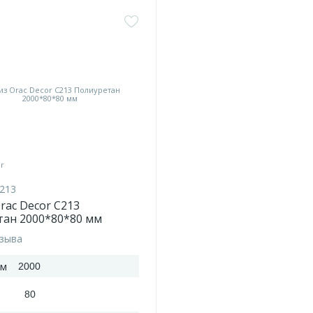
213
rac Decor C213
тан 2000*80*80 мм
тзыва
мм
2000
80