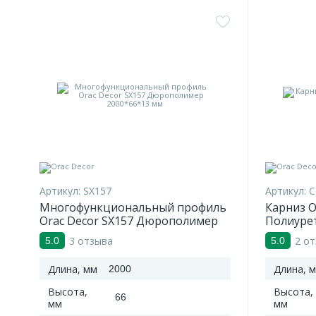
Артикул:
SX157
Артикул:
C
Многофункциональный профиль
Карниз O
Orac Decor SX157 Дюрополимер
Полиуре
2000*66*13 мм
3 отзыва
2 о
5.0
5.0
Длина, мм
Длина, 
2000
Высота,
Высота,
66
мм
мм