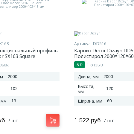
X163
Артикул:
DD516
нкциональный профиль
Карниз Decor Dizayn DD5
or SX163 Square
Полистирол 2000*120*60
имер 2000*102*13 мм
тзыва
1 отзыв
5.0
мм
Длина, мм
2000
2000
Высота,
102
120
мм
 мм
Ширина, мм
13
60
уб.
1 522 руб.
/ шт
/ шт