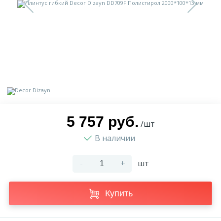
9
Доставка
Орнамент
2
Контакты
Пилястр
Блог
Полуколонна
5
Фотогалерея
Русты
5 757 руб.
/шт
В наличии
1
Видеогалерея
Сандрик
-
+
шт
117
Документы
Составные части
Купить
Сотрудничество