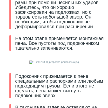
рамы при помощи несильных ударов.
Убедитесь, что он хорошо
2
зафиксирован на подложках, но с
Пилястры цветные
торцов есть небольшой зазор. Он
необходим, чтобы подоконник не
деформировался при расширении.
177
Уголки цветные
На этом этапе применяется монтажная
пена. Все пустоты под подоконником
тщательно запениваются.
Подоконник прижимается к пене
специальными распорками или любым
подходящим грузом. Если этого не
сделать, пена может выгнуть
подоконник вверх.
В таком виде изделие оставляют на