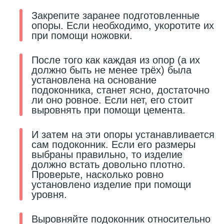
Закрепите заранее подготовленные
18
Светильники и полки
опоры. Если необходимо, укоротите их
при помощи ножовки.
479
Составные элементы
После того как каждая из опор (а их
должно быть не менее трёх) была
установлена на основание
300
Угловые элементы
подоконника, станет ясно, достаточно
ли оно ровное. Если нет, его стоит
выровнять при помощи цемента.
39
Уголки
И затем на эти опоры устанавливается
сам подоконник. Если его размеры
260
выбраны правильно, то изделие
Карнизы цветные
должно встать довольно плотно.
Проверьте, насколько ровно
534
установлено изделие при помощи
Молдинги цветные
уровня.
374
Выровняйте подоконник относительно
Плинтусы цветные