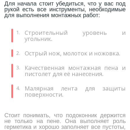
Для начала стоит убедиться, что у вас под
270
рукой есть все инструменты, необходимые
Декоративные панно
для выполнения монтажных работ:
18
Кессоны и купола
Строительный уровень и
угольник.
28
Колонны
Острый нож, молоток и ножовка.
38
Консоли
Качественная монтажная пена и
пистолет для её нанесения.
23
Кронштейны
Малярная лента для защиты
поверхности.
10
Ниши
Стоит понимать, что подоконник держится
не только на пене. Она выполняет роль
12
Обрамления зеркал
герметика и хорошо заполняет все пустоты,