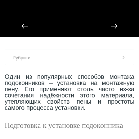
13
9
Лепнина в гостиной
Обрамление арок
Орнамент
26
2
Лепнина в коридоре
Полуколонны
Пилястр
12
Лепнина на кухне и столовой
Архитравы
Полуколонна
Рубрики
286
5
Лепнина в коммерческих помещениях
Багеты цветные
Русты
Один из популярных способов монтажа
подоконников – установка на монтажную
13
1
пену. Его применяют столь часто из-за
Разбавь жизнь красками
Декоративные камины
Сандрик
сочетания надёжности этого материала,
утепляющих свойств пены и простоты
531
117
самого процесса установки.
Ламинат и ПВХ плитка в интерьере
Декоративные панели
Составные части
Подготовка к установке подоконника
211
Подоконники
Декоративные панели цветные