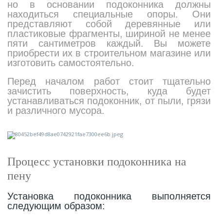
но в основании подоконника должны
находиться специальные опоры. Они
324
Орнаменты
представляют собой деревянные или
пластиковые фрагменты, шириной не менее
пяти сантиметров каждый. Вы можете
Орнаменты цветные
приобрести их в строительном магазине или
изготовить самостоятельно.
43
Перед началом работ стоит тщательно
Пилястры
зачистить поверхность, куда будет
устанавливаться подоконник, от пыли, грязи
и различного мусора.
18
Постаменты
263
Розетки
Процесс установки подоконника на
пену
Розетки цветные
Установка подоконника выполняется
следующим образом:
3
Сандрики