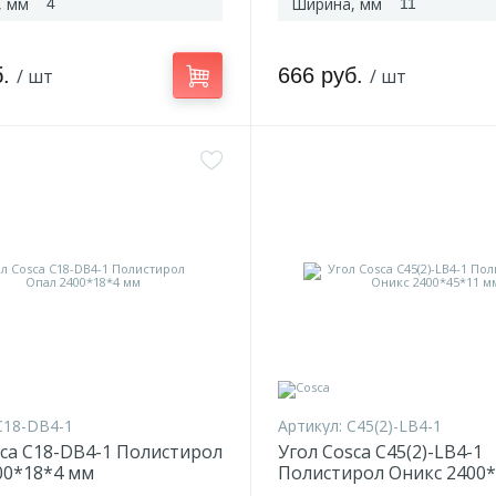
, мм
Ширина, мм
4
11
б.
666 руб.
/ шт
/ шт
C18-DB4-1
Артикул:
C45(2)-LB4-1
sca C18-DB4-1 Полистирол
Угол Cosca C45(2)-LB4-1
00*18*4 мм
Полистирол Оникс 2400*
мм