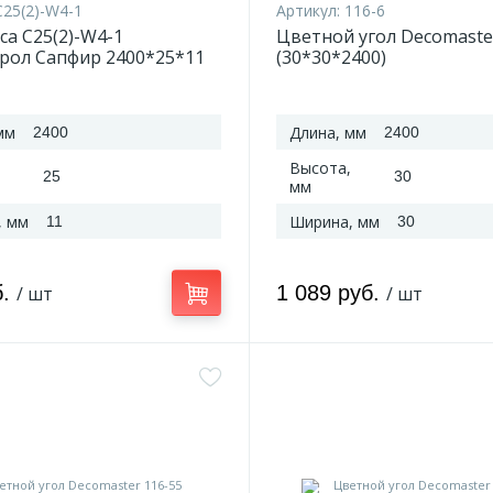
C25(2)-W4-1
Артикул:
116-6
ca C25(2)-W4-1
Цветной угол Decomaste
рол Сапфир 2400*25*11
(30*30*2400)
мм
Длина, мм
2400
2400
Высота,
25
30
мм
, мм
Ширина, мм
11
30
б.
1 089 руб.
/ шт
/ шт