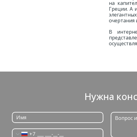
на капите
Греции. А 
элегантных
очертания 
В интерн
представл
осуществля
Нужна конс
+7