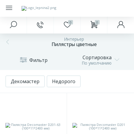
0
0
Главное меню
Краски
Напольные покрытия
Фасад
Подоконники
Интерьер
327
20
Пилястры цветные
Главная
Интерьерные
Ламинат
Антаблементы
Откосы
Сортировка
Фильтр
85
18
По умолчанию
Акции и скидки
Наружные
Паркетная доска
Балюстрады
Заглушки для подоконников
Декомастер
Оконные
Недорого
425
25
68
Бренды
Инструменты
Плитка ПВХ
Аксессуары для откосов
обрамления
О
421
2
Плинтуса и пороги
Колонна
компании
17
Оплата
Подложка
Накладные элементы