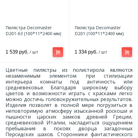
9
Доставка
Орнамент
2
Пилястра Decomaster
Пилястра Decomaster
Контакты
Пилястр
D201-63 (100*11*2400 мм)
D201 (100*11*2400 мм)
Блог
Полуколонна
/ шт
/ шт
1 539 руб.
1 334 руб.
5
Фотогалерея
Русты
Цветные пилястры из полистирола являются
незаменимым элементом при стилизации
интерьера комнаты под античность или
1
средневековье. Благодаря широкому выбору
Видеогалерея
Сандрик
цветов и возможности играть с красками легко
можно достичь головокружительных результатов.
Изделия позволят в полной мере погрузиться в
117
Документы
Составные части
неповторимую атмосферу изысканной роскоши и
пышности царских замков древней Греции,
средневековой Италии, насладиться ощущением
пребывания в покоях дворца загадочных
Сотрудничество
Персидских шахов. Сторонники фантастического