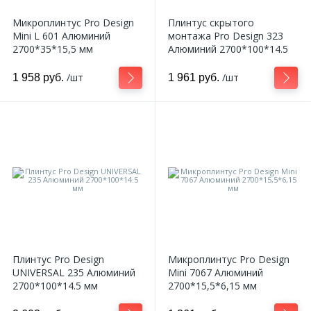
270
Микроплинтус Pro Design
Плинтус скрытого
Декоративные панно
Mini L 601 Алюминий
монтажа Pro Design 323
2700*35*15,5 мм
Алюминий 2700*100*14.5
мм
18
Кессоны и купола
/шт
/шт
1 958 руб.
1 961 руб.
28
Колонны
38
Консоли
23
Кронштейны
10
Ниши
Плинтус Pro Design
Микроплинтус Pro Design
UNIVERSAL 235 Алюминий
Mini 7067 Алюминий
2700*100*14.5 мм
2700*15,5*6,15 мм
12
Обрамления зеркал