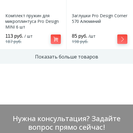
2
Комплект пружин для
Заглушки Pro Design Corner
Пилястры цветные
микроплинтуса Pro Design
570 Алюминий
MINI 6 шт
177
Уголки цветные
/ шт
/шт
113 руб.
85 руб.
187 руб.
198 руб.
Показать больше товаров
Нужна консультация? Задайте
вопрос прямо сейчас!