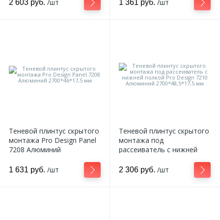
/шт
/шт
2 603 руб.
1 361 руб.
324
Орнаменты
Орнаменты цветные
43
Пилястры
18
Постаменты
Теневой плинтус скрытого
Теневой плинтус скрытого
монтажа Pro Design Panel
монтажа под
263
Розетки
7208 Алюминий
рассеиватель с нижней
2700*46*17,5 мм
полкой Pro Design 7210
Алюминий 2700*48,5*17,5
/шт
/шт
1 631 руб.
2 306 руб.
мм
Розетки цветные
3
Сандрики