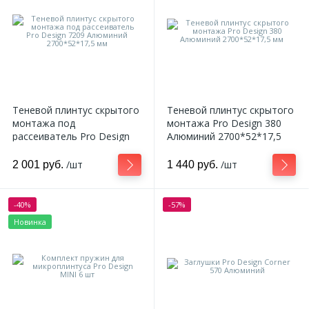
18
Светильники и полки
479
Составные элементы
Теневой плинтус скрытого
Теневой плинтус скрытого
300
Угловые элементы
монтажа под
монтажа Pro Design 380
рассеиватель Pro Design
Алюминий 2700*52*17,5
7209 Алюминий
мм
39
2700*52*17,5 мм
/шт
/шт
2 001 руб.
1 440 руб.
Уголки
-40%
-57%
260
Карнизы цветные
Новинка
534
Молдинги цветные
374
Плинтусы цветные