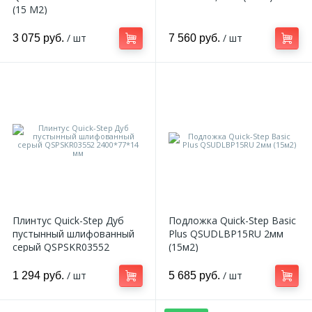
(15 M2)
324
Орнаменты
/ шт
/ шт
3 075 руб.
7 560 руб.
Орнаменты цветные
43
Пилястры
18
Постаменты
263
Розетки
Плинтус Quick-Step Дуб
Подложка Quick-Step Basic
пустынный шлифованный
Plus QSUDLBP15RU 2мм
серый QSPSKR03552
(15м2)
Розетки цветные
2400*77*14 мм
/ шт
/ шт
1 294 руб.
5 685 руб.
3
Сандрики