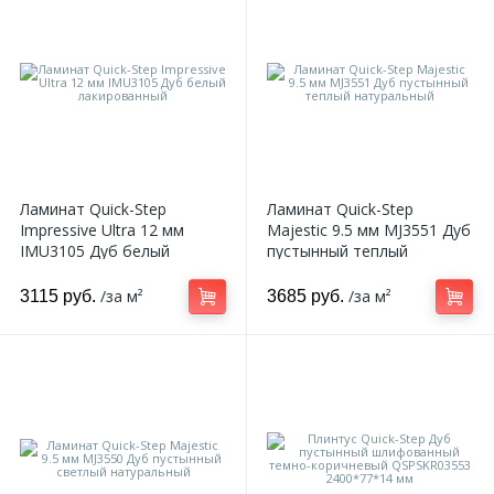
Подложка
13
9
7
Тенденции
Лепнина в гостиной
Обрамление арок
Орнамент
26
2
Обзоры
Лепнина в коридоре
Полуколонны
Пилястр
12
Советы
Лепнина на кухне и столовой
Архитравы
Полуколонна
Ламинат Quick-Step
Ламинат Quick-Step
Impressive Ultra 12 мм
Majestic 9.5 мм MJ3551 Дуб
286
5
Подоконники
Лепнина в коммерческих помещениях
Багеты цветные
Русты
IMU3105 Дуб белый
пустынный теплый
лакированный
натуральный
/за м²
/за м²
3115 руб.
3685 руб.
13
1
Разбавь жизнь красками
Декоративные камины
Сандрик
531
117
Ламинат и ПВХ плитка в интерьере
Декоративные панели
Составные части
211
Подоконники
Декоративные панели цветные