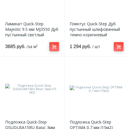
270
Декоративные панно
Ламинат Quick-Step
Плинтус Quick-Step Дуб
18
Кессоны и купола
Majestic 9.5 мм MJ3550 Дуб
пустынный шлифованный
пустынный светлый
темно-коричневый
натуральный
QSPSKR03553 2400*77*14
28
мм
/за м²
/ шт
3685 руб.
1 294 руб.
Колонны
38
Консоли
23
Кронштейны
10
Ниши
12
Подложка Quick-Step
Подложка Quick-Step
Обрамления зеркал
QSUDLBA15RU Basic 3мм
OPTIMA 0,7 мм (15м2)