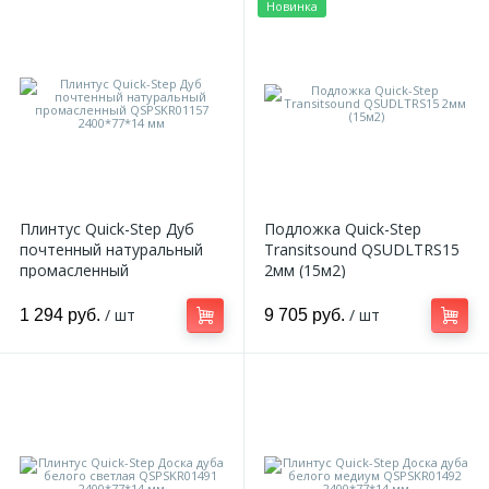
Новинка
18
Светильники и полки
479
Составные элементы
300
Угловые элементы
Плинтус Quick-Step Дуб
Подложка Quick-Step
почтенный натуральный
Transitsound QSUDLTRS15
39
Уголки
промасленный
2мм (15м2)
QSPSKR01157 2400*77*14
мм
/ шт
/ шт
1 294 руб.
9 705 руб.
260
Карнизы цветные
534
Молдинги цветные
374
Плинтусы цветные