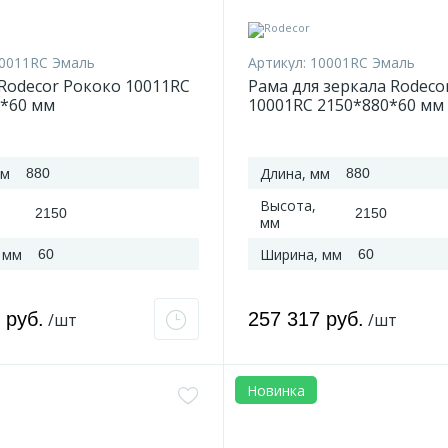
0011RC Эмаль
Артикул:
10001RC Эмаль
Rodecor Рококо 10011RC
Рама для зеркала Rodeco
0*60 мм
10001RC 2150*880*60 мм
мм
Длина, мм
880
880
Высота,
2150
2150
мм
 мм
Ширина, мм
60
60
 руб.
257 317 руб.
/шт
/шт
Новинка