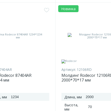
Новинка
7404AR
Артикул:
12106RD
Rodecor 87404AR
Молдинг Rodecor 12106R
34 мм
2000*70*17 мм
, мм
Длина, мм
1234
2000
Высота,
70
мм