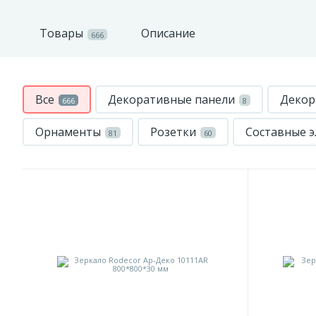
Товары
Описание
666
Все
Декоративные панели
Декор
666
8
Орнаменты
Розетки
Составные 
81
60