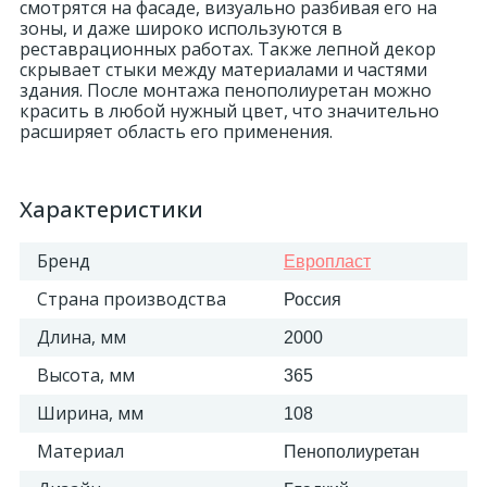
смотрятся на фасаде, визуально разбивая его на
зоны, и даже широко используются в
18
реставрационных работах. Также лепной декор
Светильники и полки
скрывает стыки между материалами и частями
здания. После монтажа пенополиуретан можно
красить в любой нужный цвет, что значительно
479
Составные элементы
расширяет область его применения.
300
Угловые элементы
Характеристики
39
Бренд
Европласт
Уголки
Страна производства
Россия
260
Карнизы цветные
Длина, мм
2000
Высота, мм
365
534
Молдинги цветные
Ширина, мм
108
Материал
Пенополиуретан
374
Плинтусы цветные