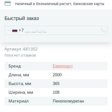
Наличный и безналичный расчет, банковские карты
270
Декоративные панно
Быстрый заказ
18
Кессоны и купола
+7
28
Колонны
Артикул:
4.81.002
Пока нет отзывов
38
Консоли
Бренд
Европласт
23
Кронштейны
Длина, мм
2000
Высота, мм
365
10
Ниши
Ширина, мм
108
Материал
Пенополиуретан
12
Обрамления зеркал