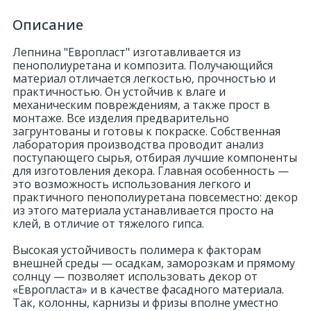
Описание
324
Орнаменты
Лепнина "Европласт" изготавливается из
пенополиуретана и композита. Получающийся
Орнаменты цветные
материал отличается легкостью, прочностью и
практичностью. Он устойчив к влаге и
механическим повреждениям, а также прост в
43
монтаже. Все изделия предварительно
Пилястры
загрунтованы и готовы к покраске. Собственная
лаборатория производства проводит анализ
поступающего сырья, отбирая лучшие компоненты
18
Постаменты
для изготовления декора. Главная особенность —
это возможность использования легкого и
практичного пенополиуретана повсеместно: декор
263
Розетки
из этого материала устанавливается просто на
клей, в отличие от тяжелого гипса.
Высокая устойчивость полимера к факторам
Розетки цветные
внешней среды — осадкам, заморозкам и прямому
солнцу — позволяет использовать декор от
«Европласта» и в качестве фасадного материала.
3
Сандрики
Так, колонны, карнизы и фризы вполне уместно