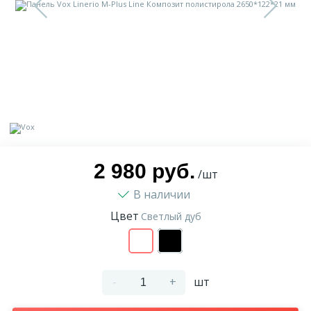
9
Доставка
Орнамент
2
Контакты
Пилястр
Блог
Полуколонна
5
Фотогалерея
Русты
2 980 руб.
/шт
В наличии
1
Видеогалерея
Сандрик
Цвет
Светлый дуб
117
Документы
Составные части
-
+
шт
Сотрудничество