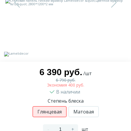
9
Доставка
Орнамент
2
Контакты
Пилястр
Блог
Полуколонна
5
Фотогалерея
Русты
6 390 руб.
/шт
6 790 руб.
1
Видеогалерея
Сандрик
Экономия 400 руб.
В наличии
Степень блеска
117
Документы
Составные части
Глянцевая
Матовая
Сотрудничество
-
+
шт