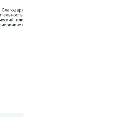
 Благодаря
ительность.
ческий или
дчеркивает