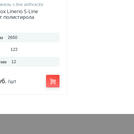
анель s-line anthracite
x Linerio S-Line
т полистирола
2*12 мм
мм
2650
122
 мм
12
уб.
/шт