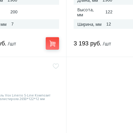
мм
Длина, мм
2900
2900
Высота,
200
122
мм
 мм
Ширина, мм
7
12
уб.
3 193 руб.
/шт
/шт