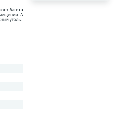
ого багета
мещении. А
ный уголь.