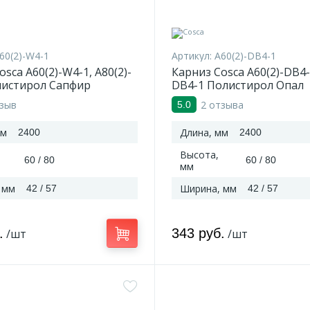
60(2)-W4-1
Артикул:
A60(2)-DB4-1
sca A60(2)-W4-1, A80(2)-
Карниз Cosca A60(2)-DB4-1
листирол Сапфир
DB4-1 Полистирол Опал
тзыв
2 отзыва
5.0
мм
Длина, мм
2400
2400
Высота,
60 / 80
60 / 80
мм
 мм
Ширина, мм
42 / 57
42 / 57
.
343 руб.
/шт
/шт