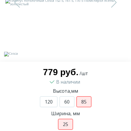
9
Доставка
Орнамент
2
Контакты
Пилястр
Блог
Полуколонна
5
Фотогалерея
Русты
779 руб.
/шт
В наличии
1
Видеогалерея
Сандрик
Высота,мм
117
120
60
85
Документы
Составные части
Ширина, мм
Сотрудничество
25