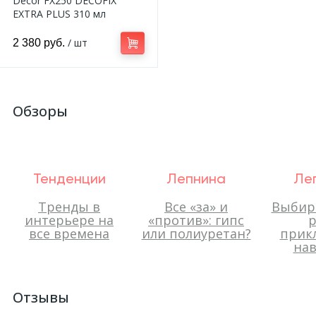
Decor FX250 DECOFIX
EXTRA PLUS 310 мл
/ шт
2 380 руб.
Обзоры
Тенденции
Лепнина
Ле
Тренды в
Все «за» и
Выбир
интерьере на
«против»: гипс
р
все времена
или полиуретан?
прик
нав
Отзывы