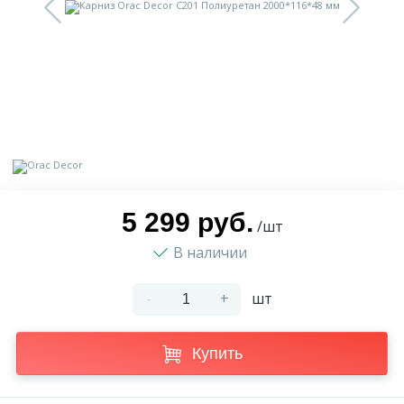
9
Доставка
Орнамент
2
Контакты
Пилястр
Блог
Полуколонна
5
Фотогалерея
Русты
5 299 руб.
/шт
В наличии
1
Видеогалерея
Сандрик
-
+
шт
117
Документы
Составные части
Купить
Сотрудничество