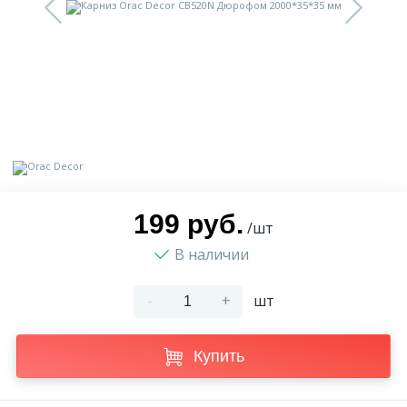
9
Доставка
Орнамент
2
Контакты
Пилястр
Блог
Полуколонна
5
Фотогалерея
Русты
199 руб.
/шт
В наличии
1
Видеогалерея
Сандрик
-
+
шт
117
Документы
Составные части
Купить
Сотрудничество