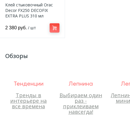
Клей стыковочный Orac
Decor FX250 DECOFIX
EXTRA PLUS 310 мл
/ шт
2 380 руб.
Обзоры
Тенденции
Лепнина
Ле
Тренды в
Выбираем один
Лепнин
интерьере на
раз -
мини
все времена
приклеиваем
навсегда!