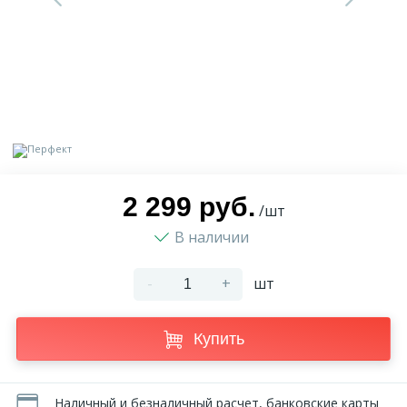
9
Доставка
Орнамент
2
Контакты
Пилястр
Блог
Полуколонна
5
2 299 руб.
Фотогалерея
Русты
/шт
В наличии
1
Видеогалерея
Сандрик
-
+
шт
117
Документы
Составные части
Купить
Сотрудничество
Наличный и безналичный расчет, банковские карты