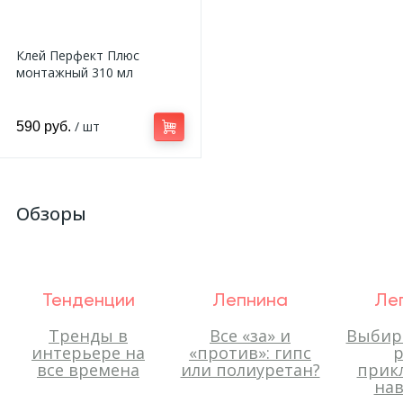
Клей Перфект Плюс
монтажный 310 мл
/ шт
590 руб.
Обзоры
Тенденции
Лепнина
Ле
Тренды в
Все «за» и
Выбир
интерьере на
«против»: гипс
р
все времена
или полиуретан?
прик
нав