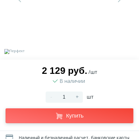
9
Доставка
Орнамент
2
Контакты
Пилястр
Блог
Полуколонна
5
2 129 руб.
Фотогалерея
Русты
/шт
В наличии
1
Видеогалерея
Сандрик
-
+
шт
117
Документы
Составные части
Купить
Сотрудничество
Наличный и безналичный расчет, банковские карты