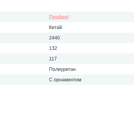
Перфект
Китай
2440
132
117
Полиуретан
С орнаментом