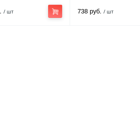
б.
738 руб.
/ шт
/ шт