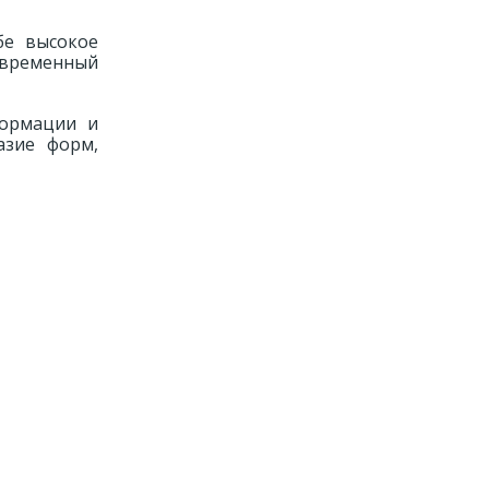
бе высокое
современный
формации и
азие форм,