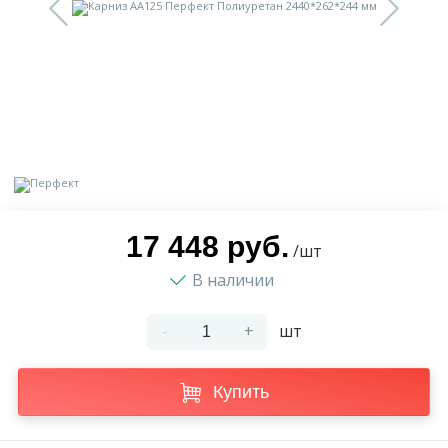
9
Доставка
Орнамент
2
Контакты
Пилястр
Блог
Полуколонна
5
Фотогалерея
Русты
17 448 руб.
/шт
В наличии
1
Видеогалерея
Сандрик
-
+
шт
117
Документы
Составные части
Купить
Сотрудничество