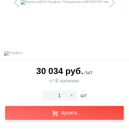
9
Доставка
Орнамент
2
Контакты
Пилястр
Блог
Полуколонна
5
Фотогалерея
Русты
30 034 руб.
/шт
В наличии
1
Видеогалерея
Сандрик
-
+
шт
117
Документы
Составные части
Купить
Сотрудничество