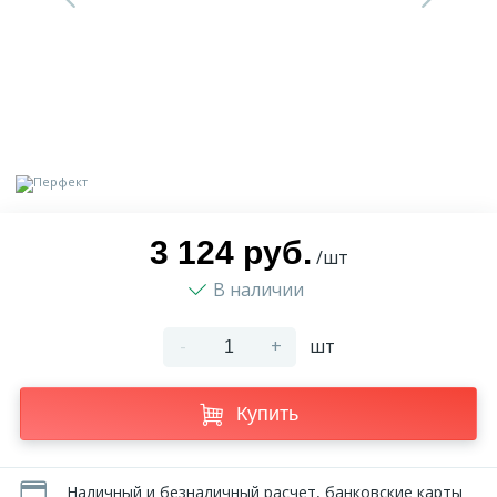
9
Доставка
Орнамент
2
Контакты
Пилястр
Блог
Полуколонна
5
3 124 руб.
Фотогалерея
Русты
/шт
В наличии
1
Видеогалерея
Сандрик
-
+
шт
117
Документы
Составные части
Купить
Сотрудничество
Наличный и безналичный расчет, банковские карты