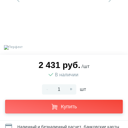
9
Доставка
Орнамент
2
Контакты
Пилястр
Блог
Полуколонна
5
2 431 руб.
Фотогалерея
Русты
/шт
В наличии
1
Видеогалерея
Сандрик
-
+
шт
117
Документы
Составные части
Купить
Сотрудничество
Наличный и безналичный расчет, банковские карты