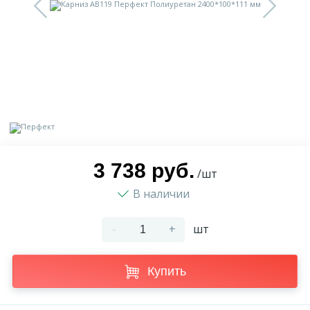
9
Доставка
Орнамент
2
Контакты
Пилястр
Блог
Полуколонна
5
Фотогалерея
Русты
3 738 руб.
/шт
В наличии
1
Видеогалерея
Сандрик
-
+
шт
117
Документы
Составные части
Купить
Сотрудничество