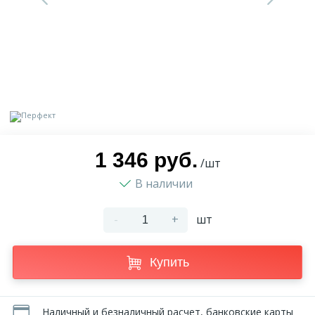
9
Доставка
Орнамент
2
Контакты
Пилястр
Блог
Полуколонна
5
1 346 руб.
Фотогалерея
Русты
/шт
В наличии
1
Видеогалерея
Сандрик
-
+
шт
117
Документы
Составные части
Купить
Сотрудничество
Наличный и безналичный расчет, банковские карты