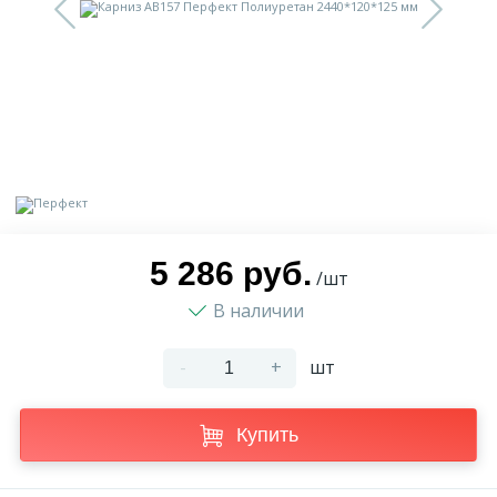
9
Доставка
Орнамент
2
Контакты
Пилястр
Блог
Полуколонна
5
Фотогалерея
Русты
5 286 руб.
/шт
В наличии
1
Видеогалерея
Сандрик
-
+
шт
117
Документы
Составные части
Купить
Сотрудничество