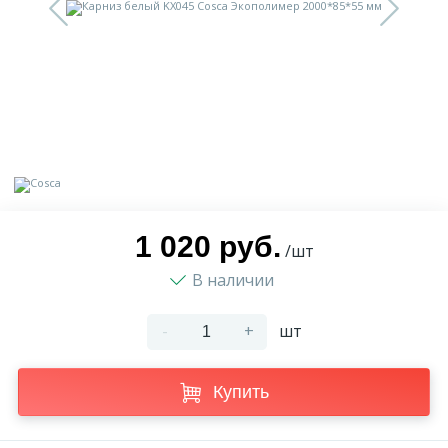
9
Доставка
Орнамент
2
Контакты
Пилястр
Блог
Полуколонна
5
Фотогалерея
Русты
1 020 руб.
/шт
В наличии
1
Видеогалерея
Сандрик
-
+
шт
117
Документы
Составные части
Купить
Сотрудничество