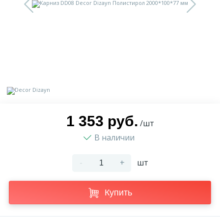
9
Доставка
Орнамент
2
Контакты
Пилястр
Блог
Полуколонна
5
Фотогалерея
Русты
1 353 руб.
/шт
В наличии
1
Видеогалерея
Сандрик
-
+
шт
117
Документы
Составные части
Купить
Сотрудничество