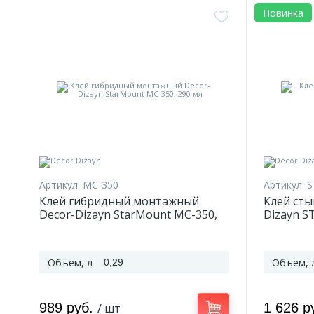
Новинка
Артикул:
MC-350
Артикул:
S
Клей гибридный монтажный
Клей сты
Decor-Dizayn StarMount MC-350,
Dizayn ST
290 мл
Объем, л
Объем, 
0,29
989 руб.
1 626 р
/ шт