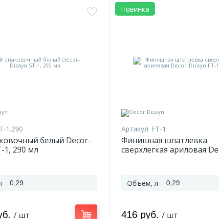
Новинка
T-1.290
Артикул:
FT-1
ковочный белый Decor-
Финишная шпатлевка
-1, 290 мл
сверхлегкая ариловая De
Dizayn FT-1, 290 мл
л
Объем, л
0,29
0,29
уб.
416 руб.
/ шт
/ шт