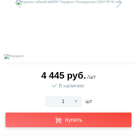
9
Доставка
Орнамент
2
Контакты
Пилястр
Блог
Полуколонна
5
Фотогалерея
Русты
4 445 руб.
/шт
В наличии
1
Видеогалерея
Сандрик
-
+
шт
117
Документы
Составные части
Купить
Сотрудничество