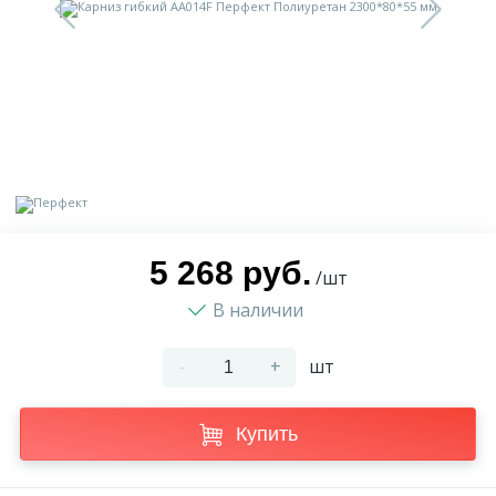
9
Доставка
Орнамент
2
Контакты
Пилястр
Блог
Полуколонна
5
Фотогалерея
Русты
5 268 руб.
/шт
В наличии
1
Видеогалерея
Сандрик
-
+
шт
117
Документы
Составные части
Купить
Сотрудничество