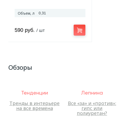
Объем, л
0,31
590 руб.
/ шт
Обзоры
Тенденции
Лепнина
Тренды в интерьере
Все «за» и «против»:
на все времена
гипс или
полиуретан?