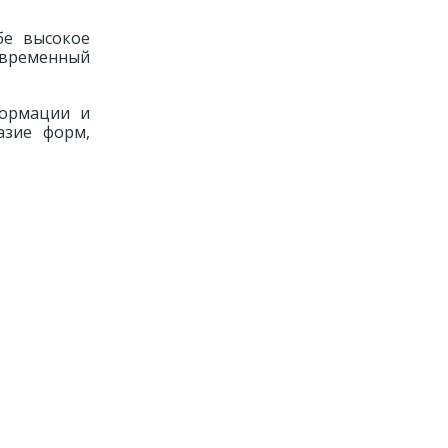
бе высокое
современный
формации и
азие форм,