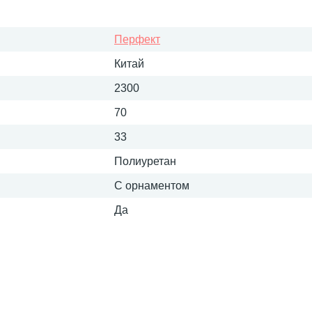
Перфект
Китай
2300
70
33
Полиуретан
С орнаментом
Да