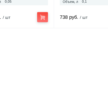
л
Объем, л
0,05
0,1
б.
738 руб.
/ шт
/ шт