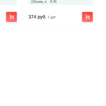
Объем, л
0,31
374 руб.
/ шт