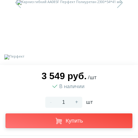
9
Доставка
Орнамент
2
Контакты
Пилястр
Блог
Полуколонна
5
Фотогалерея
Русты
3 549 руб.
/шт
В наличии
1
Видеогалерея
Сандрик
-
+
шт
117
Документы
Составные части
Купить
Сотрудничество