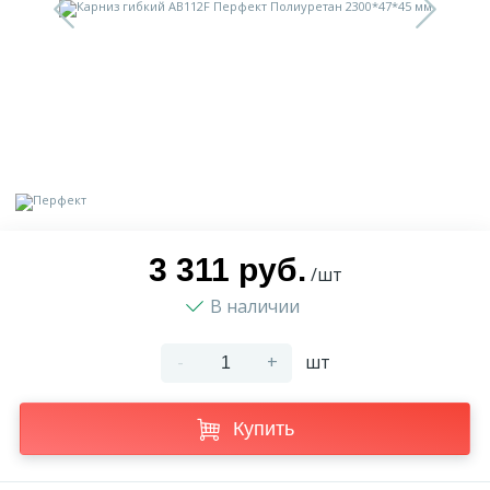
9
Доставка
Орнамент
2
Контакты
Пилястр
Блог
Полуколонна
5
Фотогалерея
Русты
3 311 руб.
/шт
В наличии
1
Видеогалерея
Сандрик
-
+
шт
117
Документы
Составные части
Купить
Сотрудничество