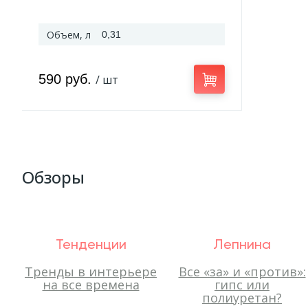
Объем, л
0,31
590 руб.
/ шт
Обзоры
Тенденции
Лепнина
Тренды в интерьере
Все «за» и «против»:
на все времена
гипс или
полиуретан?