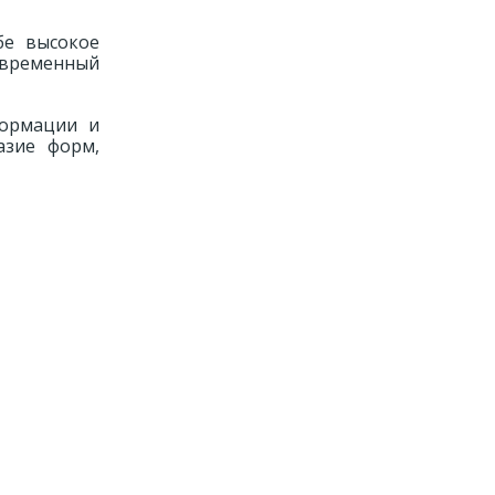
бе высокое
современный
формации и
азие форм,