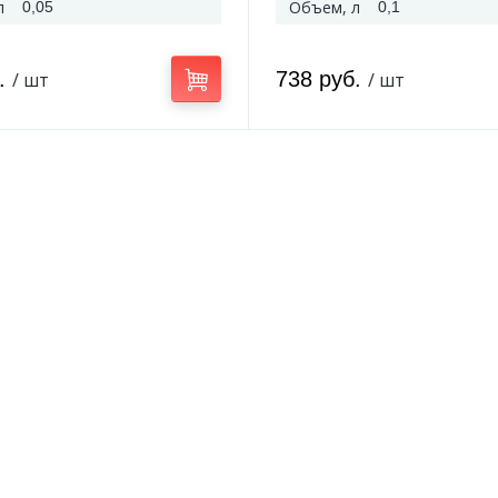
л
Объем, л
0,05
0,1
б.
738 руб.
/ шт
/ шт