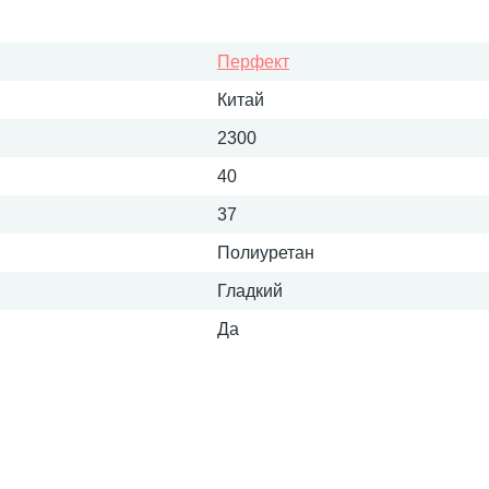
Перфект
Китай
2300
40
37
Полиуретан
Гладкий
Да