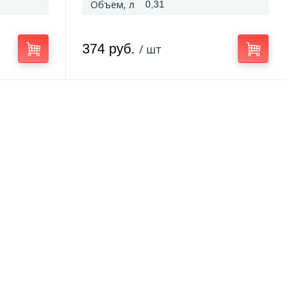
Объем, л
0,31
374 руб.
/ шт