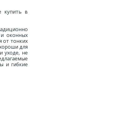
е купить в
радиционно
 и оконных
я от тонких
 хороши для
 уходе, не
едлагаемые
ы и гибкие