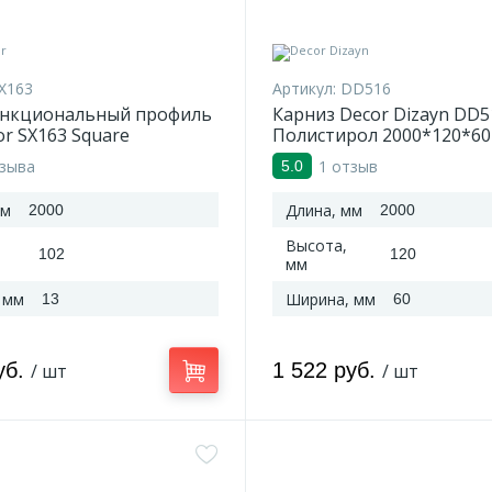
X163
Артикул:
DD516
нкциональный профиль
Карниз Decor Dizayn DD5
or SX163 Square
Полистирол 2000*120*60
имер 2000*102*13 мм
тзыва
1 отзыв
5.0
мм
Длина, мм
2000
2000
Высота,
102
120
мм
 мм
Ширина, мм
13
60
уб.
1 522 руб.
/ шт
/ шт