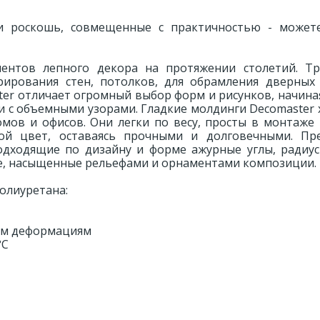
и роскошь, совмещенные с практичностью - может
ментов лепного декора на протяжении столетий. Т
ирования стен, потолков, для обрамления дверных
er отличает огромный выбор форм и рисунков, начина
и с объемными узорами. Гладкие молдинги Decomaster
ов и офисов. Они легки по весу, просты в монтаже и
ой цвет, оставаясь прочными и долговечными. Пр
одходящие по дизайну и форме ажурные углы, радиус
е, насыщенные рельефами и орнаментами композиции.
олиуретана:
ным деформациям
°С