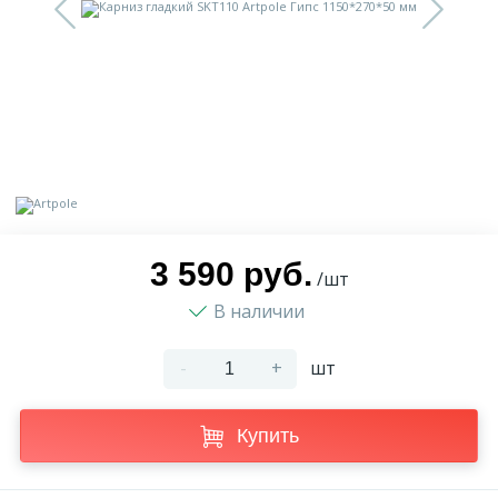
9
Доставка
Орнамент
2
Контакты
Пилястр
Блог
Полуколонна
5
Фотогалерея
Русты
3 590 руб.
/шт
В наличии
1
Видеогалерея
Сандрик
-
+
шт
117
Документы
Составные части
Купить
Сотрудничество