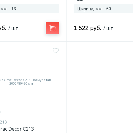
 мм
Ширина, мм
13
60
уб.
1 522 руб.
/ шт
/ шт
213
rac Decor C213