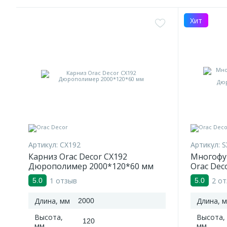
Хит
Артикул:
CX192
Артикул:
S
Карниз Orac Decor CX192
Многофу
Дюрополимер 2000*120*60 мм
Orac Dec
Дюропол
1 отзыв
2 о
5.0
5.0
Длина, мм
Длина, 
2000
Высота,
Высота,
120
мм
мм