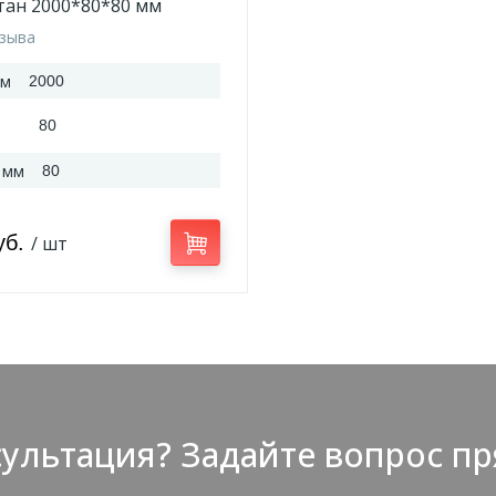
тан 2000*80*80 мм
тзыва
мм
2000
80
 мм
80
уб.
/ шт
ультация? Задайте вопрос пр