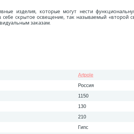
вные изделия, которые могут нести функциональну
в себе скрытое освещение, так называемый «второй с
ивидуальным заказам.
Artpole
Россия
1150
130
210
Гипс