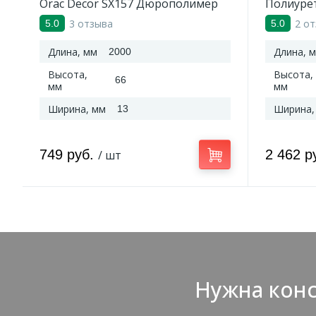
Orac Decor SX157 Дюрополимер
Полиуре
2000*66*13 мм
3 отзыва
2 о
5.0
5.0
Длина, мм
Длина, 
2000
Высота,
Высота,
66
мм
мм
Ширина, мм
Ширина,
13
749 руб.
2 462 р
/ шт
Нужна конс