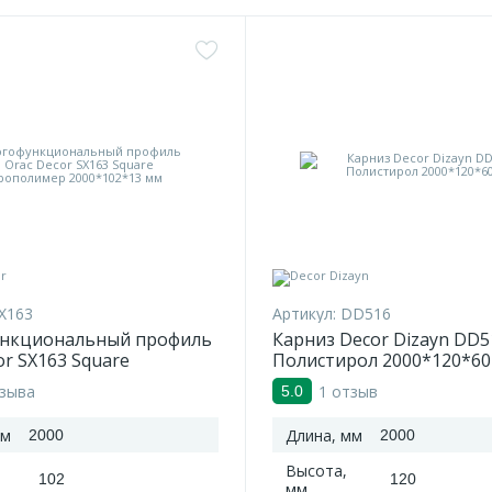
X163
Артикул:
DD516
нкциональный профиль
Карниз Decor Dizayn DD5
or SX163 Square
Полистирол 2000*120*60
имер 2000*102*13 мм
тзыва
1 отзыв
5.0
мм
Длина, мм
2000
2000
Высота,
102
120
мм