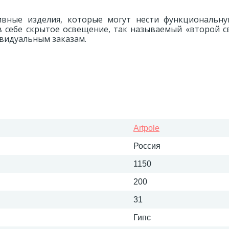
вные изделия, которые могут нести функциональну
в себе скрытое освещение, так называемый «второй с
ивидуальным заказам.
Artpole
Россия
1150
200
31
Гипс