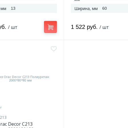
 мм
Ширина, мм
13
60
уб.
1 522 руб.
/ шт
/ шт
213
rac Decor C213