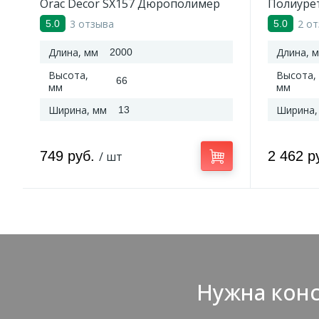
Orac Decor SX157 Дюрополимер
Полиуре
2000*66*13 мм
3 отзыва
2 о
5.0
5.0
Длина, мм
Длина, 
2000
Высота,
Высота,
66
мм
мм
Ширина, мм
Ширина,
13
749 руб.
2 462 р
/ шт
Нужна конс