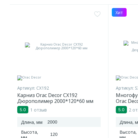
Хит
Артикул:
CX192
Артикул:
S
Карниз Orac Decor CX192
Многофу
Дюрополимер 2000*120*60 мм
Orac Dec
Дюропол
1 отзыв
2 о
5.0
5.0
Длина, мм
Длина, 
2000
Высота,
Высота,
120
мм
мм