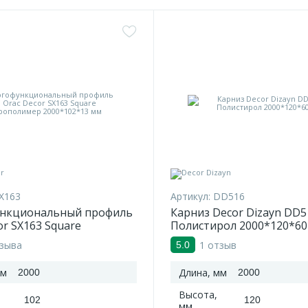
X163
Артикул:
DD516
нкциональный профиль
Карниз Decor Dizayn DD5
or SX163 Square
Полистирол 2000*120*60
имер 2000*102*13 мм
тзыва
1 отзыв
5.0
мм
Длина, мм
2000
2000
Высота,
102
120
мм