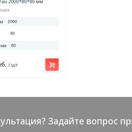
тан 2000*80*80 мм
тзыва
мм
2000
80
 мм
80
уб.
/ шт
ультация? Задайте вопрос пр