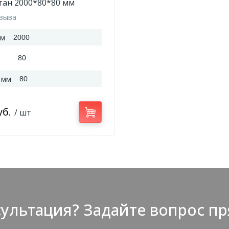
тан 2000*80*80 мм
тзыва
мм
2000
80
 мм
80
уб.
/ шт
ультация? Задайте вопрос пр