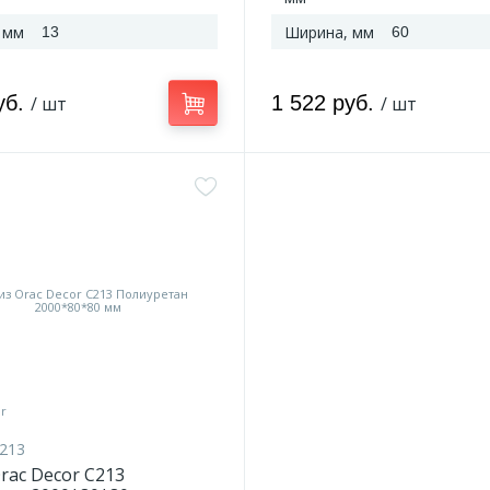
 мм
Ширина, мм
13
60
уб.
1 522 руб.
/ шт
/ шт
213
rac Decor C213