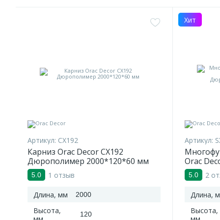
Хит
Артикул:
CX192
Артикул:
S
Карниз Orac Decor CX192
Многофу
Дюрополимер 2000*120*60 мм
Orac Dec
Дюропол
1 отзыв
2 о
5.0
5.0
Длина, мм
Длина, 
2000
Высота,
Высота,
120
мм
мм