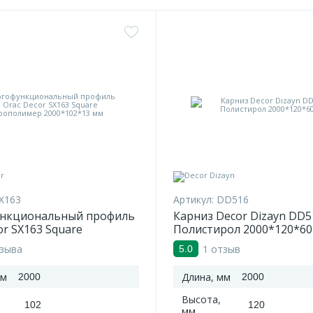
X163
Артикул:
DD516
нкциональный профиль
Карниз Decor Dizayn DD5
or SX163 Square
Полистирол 2000*120*60
имер 2000*102*13 мм
тзыва
1 отзыв
5.0
мм
Длина, мм
2000
2000
Высота,
102
120
мм