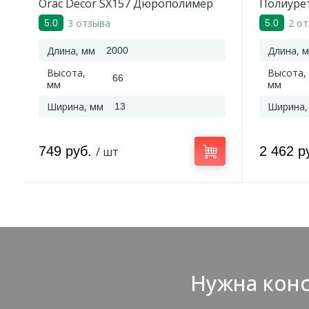
Orac Decor SX157 Дюрополимер
Полиуре
2000*66*13 мм
3 отзыва
2 о
5.0
5.0
Длина, мм
Длина, 
2000
Высота,
Высота,
66
мм
мм
Ширина, мм
Ширина,
13
749 руб.
2 462 р
/ шт
Нужна конс