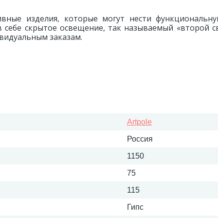
вные изделия, которые могут нести функциональну
в себе скрытое освещение, так называемый «второй с
ивидуальным заказам.
Artpole
Россия
1150
75
115
Гипс