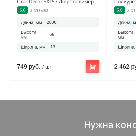
Orac Decor SX157 Дюрополимер
Полиуре
2000*66*13 мм
3 отзыва
2 о
5.0
5.0
Длина, мм
Длина, 
2000
Высота,
Высота,
66
мм
мм
Ширина, мм
Ширина,
13
749 руб.
2 462 р
/ шт
Нужна конс