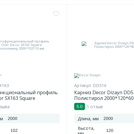
X163
Артикул:
DD516
нкциональный профиль
Карниз Decor Dizayn DD5
or SX163 Square
Полистирол 2000*120*60
имер 2000*102*13 мм
тзыва
1 отзыв
5.0
мм
Длина, мм
2000
2000
Высота,
102
120
мм