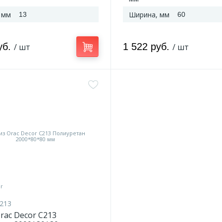
 мм
Ширина, мм
13
60
уб.
1 522 руб.
/ шт
/ шт
213
rac Decor C213