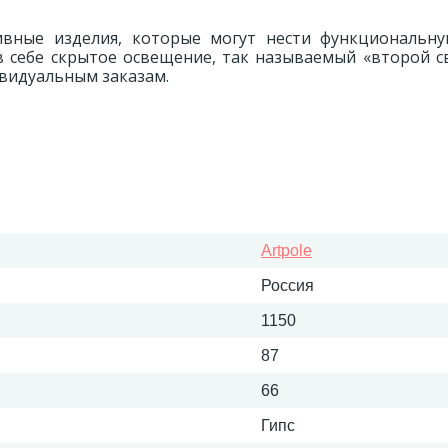
вные изделия, которые могут нести функциональну
в себе скрытое освещение, так называемый «второй с
ивидуальным заказам.
Artpole
Россия
1150
87
66
Гипс