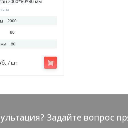
тан 2000*80*80 мм
тзыва
мм
2000
80
 мм
80
уб.
/ шт
ультация? Задайте вопрос пр