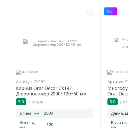
Хит
Артикул:
CX192
Артикул:
S
Карниз Orac Decor CX192
Многофу
Дюрополимер 2000*120*60 мм
Orac Dec
Дюропол
1 отзыв
2 о
5.0
5.0
Длина, мм
Длина, 
2000
Высота,
Высота,
120
мм
мм