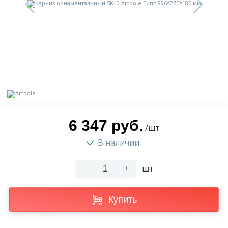
9
Доставка
Орнамент
2
Контакты
Пилястр
Блог
Полуколонна
5
Фотогалерея
Русты
6 347 руб.
/шт
В наличии
1
Видеогалерея
Сандрик
-
+
шт
117
Документы
Составные части
Купить
Сотрудничество