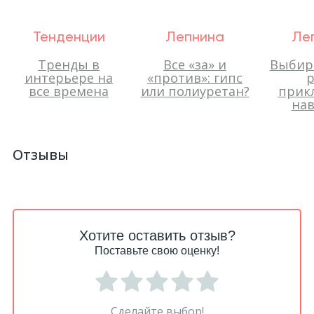
Тенденции
Лепнина
Ле
Тренды в
Все «за» и
Выбир
интерьере на
«против»: гипс
р
все времена
или полиуретан?
прик
нав
Отзывы
Хотите оставить отзыв?
Поставьте свою оценку!
Сделайте выбор!