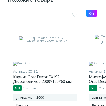
Хит
Артикул:
CX192
Артикул:
S
Карниз Orac Decor CX192
Многофу
Дюрополимер 2000*120*60 мм
Orac Dec
Дюропол
1 отзыв
2 о
5.0
5.0
Длина, мм
Длина, 
2000
Высота,
Высота,