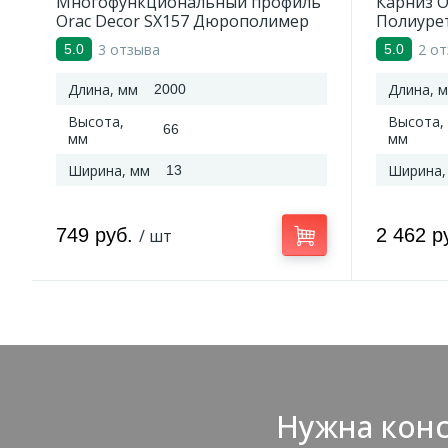
Многофункциональный профиль
Карниз O
Orac Decor SX157 Дюрополимер
Полиуре
2000*66*13 мм
3 отзыва
2 о
5.0
5.0
Длина, мм
Длина, 
2000
Высота,
Высота,
66
мм
мм
Ширина, мм
Ширина,
13
749 руб.
2 462 р
/ шт
Нужна конс