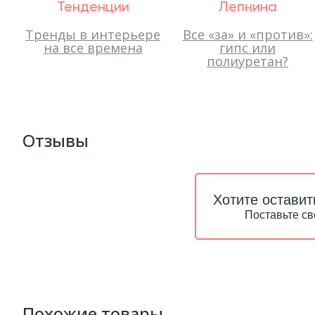
Тенденции
Лепнина
Тренды в интерьере
Все «за» и «против»:
на все времена
гипс или
полиуретан?
Отзывы
Хотите оставит
Поставьте св
Похожие товары