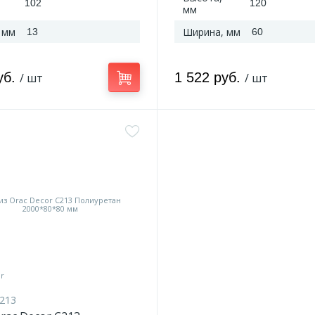
102
120
мм
 мм
Ширина, мм
13
60
уб.
1 522 руб.
/ шт
/ шт
213