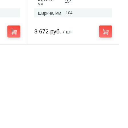
154
мм
Ширина, мм
104
3 672 руб.
/ шт