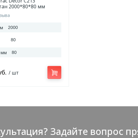
rac Decor C213
тан 2000*80*80 мм
тзыва
мм
2000
80
 мм
80
уб.
/ шт
ультация? Задайте вопрос пр