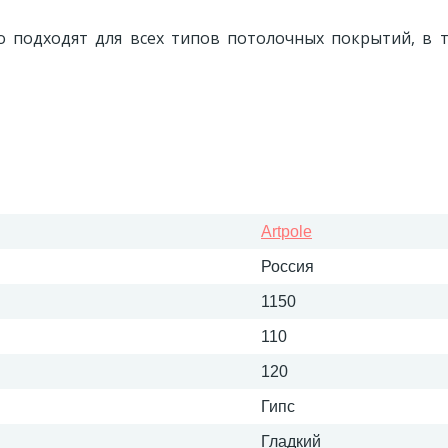
 подходят для всех типов потолочных покрытий, в т
Artpole
Россия
1150
110
120
Гипс
Гладкий