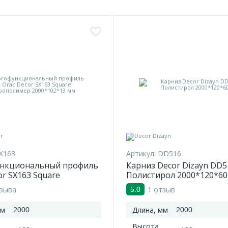
X163
Артикул:
DD516
нкциональный профиль
Карниз Decor Dizayn DD5
or SX163 Square
Полистирол 2000*120*60
имер 2000*102*13 мм
тзыва
1 отзыв
5.0
мм
Длина, мм
2000
2000
Высота,