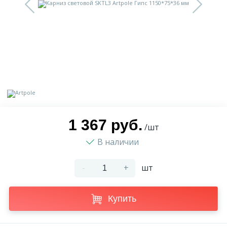
9
Доставка
Орнамент
2
Контакты
Пилястр
Блог
Полуколонна
5
Фотогалерея
Русты
1 367 руб.
/шт
В наличии
1
Видеогалерея
Сандрик
-
+
шт
117
Документы
Составные части
Купить
Сотрудничество