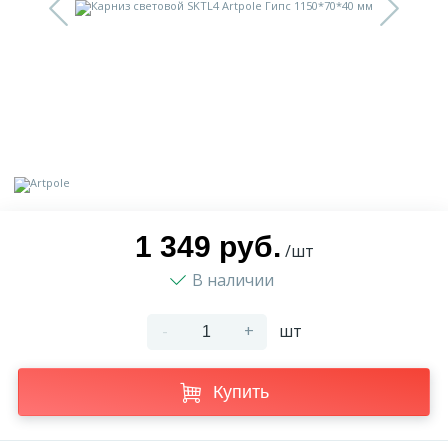
9
Доставка
Орнамент
2
Контакты
Пилястр
Блог
Полуколонна
5
Фотогалерея
Русты
1 349 руб.
/шт
В наличии
1
Видеогалерея
Сандрик
-
+
шт
117
Документы
Составные части
Купить
Сотрудничество