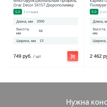
Многофункциональный профиль
Карниз O
Orac Decor SX157 Дюрополимер
Полиуре
2000*66*13 мм
3 отзыва
2 о
5.0
5.0
Длина, мм
Длина, 
2000
Высота,
Высота,
66
мм
мм
Ширина, мм
Ширина,
13
749 руб.
2 462 р
/ шт
Нужна конс