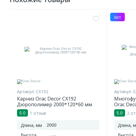
Хит
Артикул:
CX192
Артикул:
S
Карниз Orac Decor CX192
Многофу
Дюрополимер 2000*120*60 мм
Orac Dec
Дюропол
1 отзыв
2 о
5.0
5.0
Длина, мм
Длина, 
2000
Высота,
Высота,