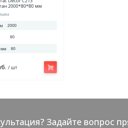
rac Decor C213
тан 2000*80*80 мм
тзыва
мм
2000
80
 мм
80
уб.
/ шт
ультация? Задайте вопрос пр