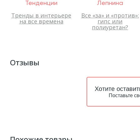
Тенденции
Лепнина
Тренды в интерьере
Все «за» и «против»:
на все времена
гипс или
полиуретан?
Отзывы
Хотите оставит
Поставьте св
Похожие товары