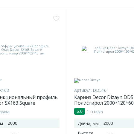
X163
Артикул:
DD516
нкциональный профиль
Карниз Decor Dizayn DD5
or SX163 Square
Полистирол 2000*120*60
имер 2000*102*13 мм
тзыва
1 отзыв
5.0
мм
Длина, мм
2000
2000
Высота,