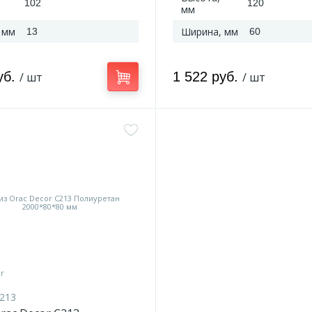
102
120
мм
 мм
Ширина, мм
13
60
уб.
1 522 руб.
/ шт
/ шт
213