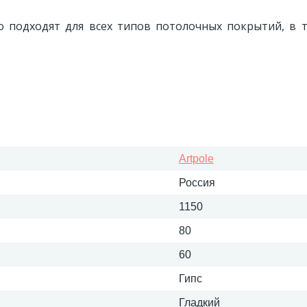
 подходят для всех типов потолочных покрытий, в т
Artpole
Россия
1150
80
60
Гипс
Гладкий