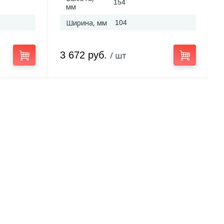
154
мм
Ширина, мм
104
3 672 руб.
/ шт