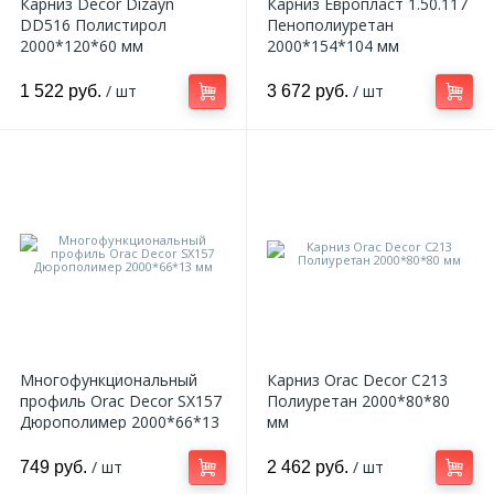
Карниз Decor Dizayn
Карниз Европласт 1.50.117
DD516 Полистирол
Пенополиуретан
2000*120*60 мм
2000*154*104 мм
/ шт
/ шт
1 522 руб.
3 672 руб.
Многофункциональный
Карниз Orac Decor C213
профиль Orac Decor SX157
Полиуретан 2000*80*80
Дюрополимер 2000*66*13
мм
мм
/ шт
/ шт
749 руб.
2 462 руб.