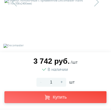
9
Доставка
Орнамент
2
Контакты
Пилястр
Блог
Полуколонна
5
Фотогалерея
Русты
3 742 руб.
/шт
В наличии
1
Видеогалерея
Сандрик
-
+
шт
117
Документы
Составные части
Купить
Сотрудничество