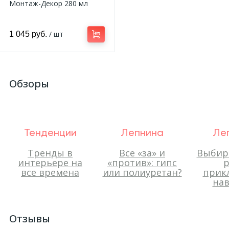
Монтаж-Декор 280 мл
/ шт
1 045 руб.
Обзоры
Тенденции
Лепнина
Ле
Тренды в
Все «за» и
Выбир
интерьере на
«против»: гипс
р
все времена
или полиуретан?
прик
нав
Отзывы