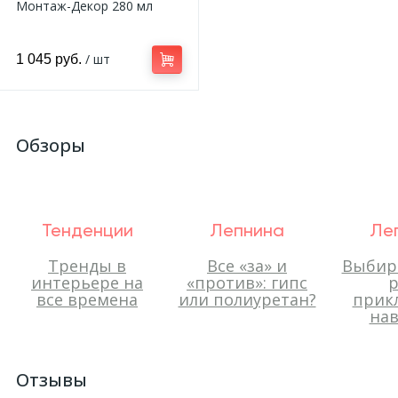
Монтаж-Декор 280 мл
/ шт
1 045 руб.
Обзоры
Тенденции
Лепнина
Ле
Тренды в
Все «за» и
Выбир
интерьере на
«против»: гипс
р
все времена
или полиуретан?
прик
нав
Отзывы