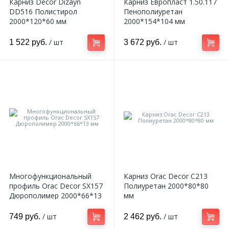
Карниз Decor Dizayn
Карниз Европласт 1.50.117
DD516 Полистирол
Пенополиуретан
2000*120*60 мм
2000*154*104 мм
/ шт
/ шт
1 522 руб.
3 672 руб.
Многофункциональный
Карниз Orac Decor C213
профиль Orac Decor SX157
Полиуретан 2000*80*80
Дюрополимер 2000*66*13
мм
мм
/ шт
/ шт
749 руб.
2 462 руб.