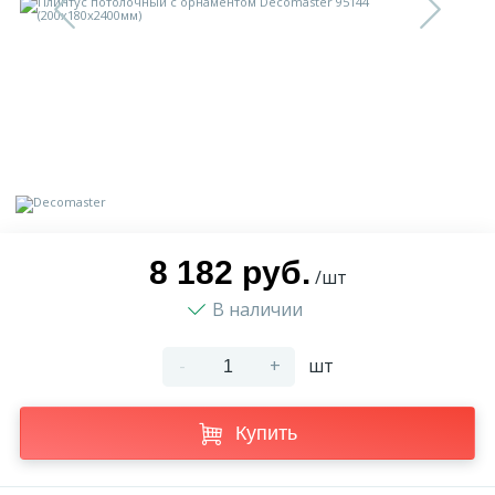
9
Доставка
Орнамент
2
Контакты
Пилястр
Блог
Полуколонна
5
Фотогалерея
Русты
8 182 руб.
/шт
В наличии
1
Видеогалерея
Сандрик
-
+
шт
117
Документы
Составные части
Купить
Сотрудничество